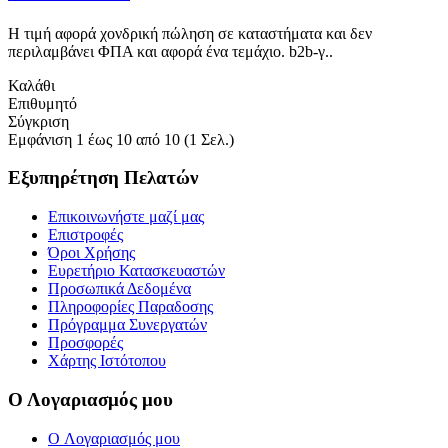
Η τιμή αφορά χονδρική πώληση σε καταστήματα και δεν
περιλαμβάνει ΦΠΑ και αφορά ένα τεμάχιο. b2b-γ..
Καλάθι
Επιθυμητό
Σύγκριση
Εμφάνιση 1 έως 10 από 10 (1 Σελ.)
Εξυπηρέτηση Πελατών
Επικοινωνήστε μαζί μας
Επιστροφές
Όροι Χρήσης
Ευρετήριο Κατασκευαστών
Προσωπικά Δεδομένα
Πληροφορίες Παραδοσης
Πρόγραμμα Συνεργατών
Προσφορές
Χάρτης Ιστότοπου
Ο Λογαριασμός μου
O Λογαριασμός μου