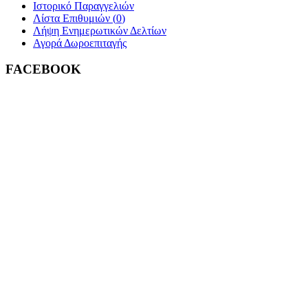
Ιστορικό Παραγγελιών
Λίστα Επιθυμιών (
0
)
Λήψη Ενημερωτικών Δελτίων
Αγορά Δωροεπιταγής
FACEBOOK