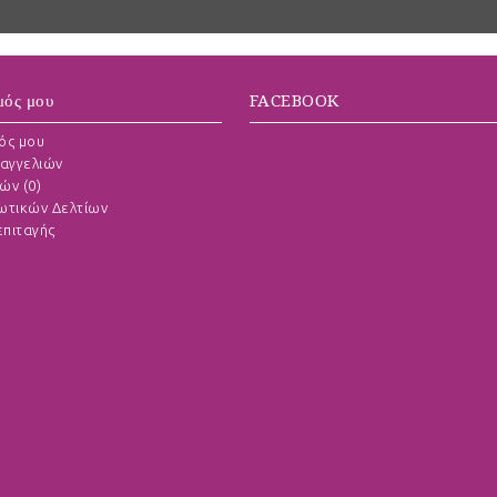
μός μου
FACEBOOK
ός μου
αγγελιών
ών (
0
)
ωτικών Δελτίων
πιταγής