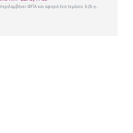
περιλαμβάνει ΦΠΑ και αφορά ένα τεμάχιο. b2b-γ..