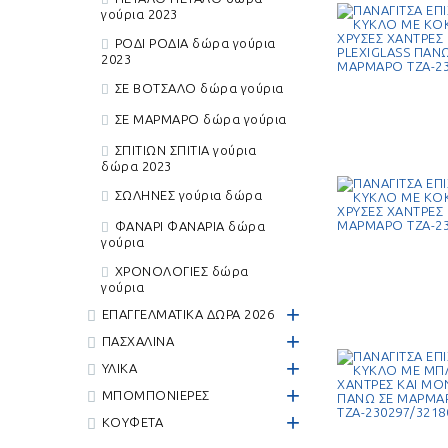
γούρια 2023
+
ΡΟΔΙ ΡΟΔΙΑ δώρα γούρια
ΔΙΑΚΟΣΜΗΣΗ
2023
ΣΕ ΒΟΤΣΑΛΟ δώρα γούρια
ΓΥΑΛΙΝΕΣ ΓΙΑ
ΜΑΓΝΗΤΑΚΙΑ ΓΙΑ
ΜΕ
ΔΙΑΚΌΣΜΗΣΗ
ΒΑΠΤΙΣΤΙΚΈΣ ΛΑΜΠΆΔΕΣ
ΑΝ
, ΣΤΟΛΙΣΜΟΎΣ ,
ΔΙ
ΣΕ ΜΑΡΜΑΡΟ δώρα γούρια
ΔΙΑΚΟΣΜΉΣΕΙΣ
ΣΠΙΤΙΩΝ ΣΠΙΤΙΑ γούρια
δώρα 2023
ΣΩΛΗΝΕΣ γούρια δώρα
+
ΦΑΝΑΡΙ ΦΑΝΑΡΙΑ δώρα
γούρια
ΓΑΜΟΣ - ΚΟΥΜΠΑΡΟΣ
ΧΡΟΝΟΛΟΓΙΕΣ δώρα
γούρια
ΚΗΡΟΣΤΑΤΕΣ ΔΑΠΕΔΟΥ
ΛΑΜΠΑΔΕΣ & ΚΕΡΙΑ ΓΙΑ
ΦΩ
ΓΙΑ ΓΆΜΟ
ΓΆΜΟ
ΓΆ
+
ΕΠΑΓΓΕΛΜΑΤΙΚΑ ΔΩΡΑ 2026
+
ΠΑΣΧΑΛΙΝΑ
+
ΥΛΙΚΑ
+
+
ΜΠΟΜΠΟΝΙΕΡΕΣ
ΚΟΥΦΕΤΑ
+
ΚΟΥΦΕΤΑ
ΖΑΧΑΡΩΤΑ