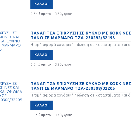
ΚΑΛΆΘΙ
ΡΑΜΙΚΑ ΔΏΡΑ ΓΟΎΡΙΑ
ΚΕΡΙΑ ΔΏΡΑ ΓΟΎΡΙΑ
ΚΛΕΙΔΙ ΚΛΕΙΔΙ
ΓΟΎΡΙΑ 2023
Επιθυμητό
Σύγκριση
ΚΛΟΙ ΣΕ ΜΑΡΜΑΡΟ ΓΙΑ
ΜΑΓΝΗΤΑΚΙΑ ΔΏΡΑ
ΜΑΤΙ ΜΑΤΙΑ Δ
ΠΑΝΑΓΙΤΣΑ ΕΠΙΧΡΥΣΗ ΣΕ ΚΥΚΛΟ ΜΕ ΚΟΚΚΙΝΕΣ
ΎΡΙΑ ΔΏΡΑ
ΓΟΎΡΙΑ
ΓΟΎΡΙΑ 2023
ΠΑΝΩ ΣΕ ΜΑΡΜΑΡΟ ΤΖΑ-230292/32195
Η τιμή αφορά χονδρική πώληση σε καταστήματα και δε
ΚΑΛΆΘΙ
Επιθυμητό
Σύγκριση
ΦΑΔΑ ΝΙΦΑΔΕΣ ΔΏΡΑ
ΞΥΛΙΝΑ ΔΏΡΑ ΓΟΎΡΙΑ
ΠΑΙΔΑΚΙΑ ΑΓΟΡ
ΎΡΙΑ 2023
ΔΏΡΑ ΓΟΎΡΙΑ 2
ΠΑΝΑΓΙΤΣΑ ΕΠΙΧΡΥΣΗ ΣΕ ΚΥΚΛΟ ΜΕ ΚΟΚΚΙΝΕΣ
ΠΑΝΩ ΣΕ ΜΑΡΜΑΡΟ ΤΖΑ-230308/32205
 ΜΑΡΜΑΡΟ ΔΏΡΑ
ΣΠΙΤΙΩΝ ΣΠΙΤΙΑ ΓΟΎΡΙΑ
ΣΩΛΗΝΕΣ ΓΟΎΡ
ΎΡΙΑ
ΔΏΡΑ 2023
Η τιμή αφορά χονδρική πώληση σε καταστήματα και δε
ΚΑΛΆΘΙ
Επιθυμητό
Σύγκριση