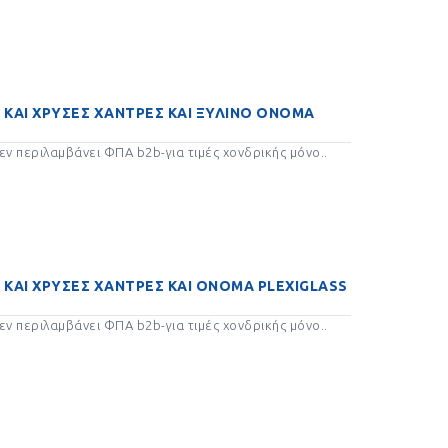
Α ΔΏΡΑ
ΚΟΥΜΠΑΡΑΔΕΣ ΔΏΡΑ
ΓΟΎΡΙΑ
ΏΡΑ
ΜΕ ΕΥΧΕΣ ΔΏΡΑ ΓΟΎΡΙΑ
 ΚΑΙ ΧΡΥΣΕΣ ΧΑΝΤΡΕΣ ΚΑΙ ΞΥΛΙΝΟ ΟΝΟΜΑ
ν περιλαμβάνει ΦΠΑ b2b-για τιμές χονδρικής μόνο..
ΜΕΤΑΛΛΙΚΑ ΓΟΎΡΙΑ
ΔΏΡΑ 2023
Ι ΚΟΡΙΤΣΙ
ΠΕΤΑΛΟ ΠΕΤΑΛΟ ΔΏΡΑ
023
ΓΟΎΡΙΑ 2023
 ΚΑΙ ΧΡΥΣΕΣ ΧΑΝΤΡΕΣ ΚΑΙ ΟΝΟΜΑ PLEXIGLASS
ΙΑ ΔΏΡΑ
ΦΑΝΑΡΙ ΦΑΝΑΡΙΑ ΔΏΡΑ
ΓΟΎΡΙΑ
ν περιλαμβάνει ΦΠΑ b2b-για τιμές χονδρικής μόνο..