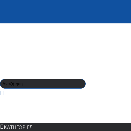
Αρχική
Λίστα Επιθυμιών (
0
)
O Λογαριασμός μου
Καλάθι Α
Αγορά
ΚΑΤΗΓΟΡΙΕΣ