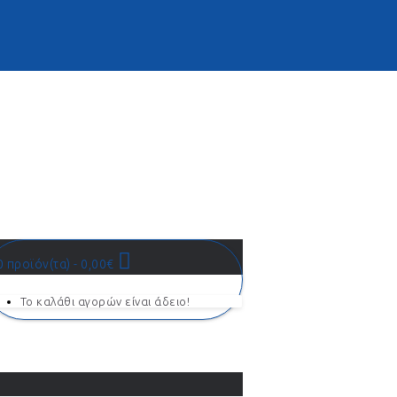
ία Λογαριασμού
Σύνδεση Χονδρικής
0 προϊόν(τα) - 0,00€
Το καλάθι αγορών είναι άδειο!