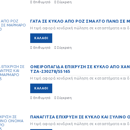
Επιθυμητό
Σύγκριση
ΓΑΤΑ ΣΕ ΚΥΚΛΟ ΑΠΟ ΡΟΖ ΣΜΑΛΤΟ ΠΑΝΩ ΣΕ Μ
ΜΠΑΔΕΣ ΠΑΣΧΑΛΙΝΕΣ
ΛΑΜΠΑΔΕΣ ΠΑΣΧΑΛΙΝΕΣ
ΛΑΜΠΑΔΕΣ ΠΑ
Η τιμή αφορά χονδρική πώληση σε καταστήματα και δε
Α ΑΓΌΡΙ
ΓΙΑ ΖΕΥΓΆΡΙ
ΓΙΑ ΚΟΡΊΤΣΙ
ΚΑΛΆΘΙ
Επιθυμητό
Σύγκριση
ΟΝΕΙΡΟΠΑΓΙΔΑ ΕΠΙΧΡΥΣΗ ΣΕ ΚΥΚΛΟ ΑΠΟ ΧΑΝ
ΤΖΑ-230278/55165
Η τιμή αφορά χονδρική πώληση σε καταστήματα και δε
ΚΑΛΆΘΙ
ΝΤΡΑ ΖΩΗΣ & ΔΕΝΤΡΑ
ΕΙΚΟΝΕΣ ΔΏΡΑ ΓΟΎΡΙΑ
ΕΙΚΟΝΕΣ ΘΡΗΣ
Επιθυμητό
Σύγκριση
ΧΗΣ ΔΏΡΑ ΓΟΎΡΙΑ 2027
ΔΏΡΑ ΓΟΎΡΙΑ
ΠΑΝΑΓΙΤΣΑ ΕΠΙΧΡΥΣΗ ΣΕ ΚΥΚΛΟ ΚΑΙ ΞΥΛΙΝΟ
ΕΛΙΑ ΕΛΙΕΣ ΔΏΡΑ ΓΟΎΡΙΑ
ΗΜΕΡΟΛΟΓΙΑ 
2023
ΓΟΎΡΙΑ
Η τιμή αφορά χονδρική πώληση σε καταστήματα και δε