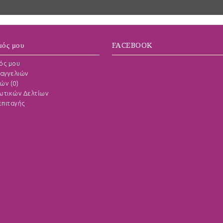
μός μου
FACEBOOK
ός μου
αγγελιών
ών (
0
)
ωτικών Δελτίων
πιταγής